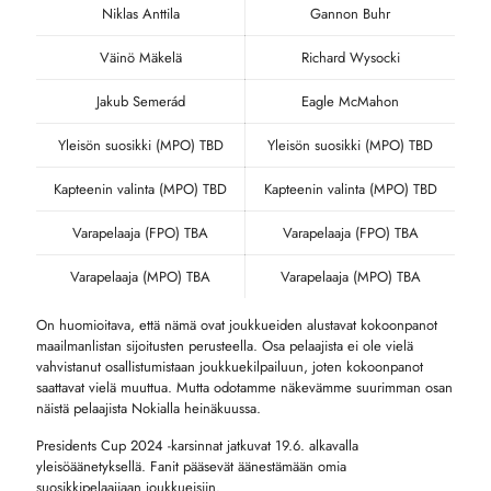
Niklas Anttila
Gannon Buhr
Väinö Mäkelä
Richard Wysocki
Jakub Semerád
Eagle McMahon
Yleisön suosikki (MPO) TBD
Yleisön suosikki (MPO) TBD
Kapteenin valinta (MPO) TBD
Kapteenin valinta (MPO) TBD
Varapelaaja (FPO) TBA
Varapelaaja (FPO) TBA
Varapelaaja (MPO) TBA
Varapelaaja (MPO) TBA
On huomioitava, että nämä ovat joukkueiden alustavat kokoonpanot
maailmanlistan sijoitusten perusteella. Osa pelaajista ei ole vielä
vahvistanut osallistumistaan joukkuekilpailuun, joten kokoonpanot
saattavat vielä muuttua. Mutta odotamme näkevämme suurimman osan
näistä pelaajista Nokialla heinäkuussa.
Presidents Cup 2024 -karsinnat jatkuvat 19.6. alkavalla
yleisöäänetyksellä. Fanit pääsevät äänestämään omia
suosikkipelaajiaan joukkueisiin.