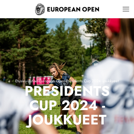
Etusivu
-
Uutiset
-
European Open
-
Presidents Cup 2024 -joukkueet
PRESIDENTS
CUP 2024 -
JOUKKUEET