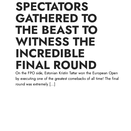
SPECTATORS
GATHERED TO
THE BEAST TO
WITNESS THE
INCREDIBLE
FINAL ROUND
On the FPO side, Estonian Kristin Tattar won the European Open
by executing one of the greatest comebacks of all time! The final
round was extremely
[…]