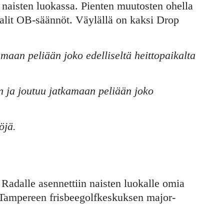
naisten luokassa. Pienten muutosten ohella
aalit OB-säännöt. Väylällä on kaksi Drop
maan peliään joko edelliseltä heittopaikalta
on ja joutuu jatkamaan peliään joko
öjä.
Radalle asennettiin naisten luokalle omia
. Tampereen frisbeegolfkeskuksen major-