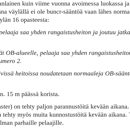
anlainen kuin viime vuonna avoimessa luokassa ja 
na väylällä ei ole buncr-sääntöä vaan lähes norm
ylän 16 opasteesta:
pelaaja saa yhden rangaistusheiton ja joutuu jatka
yvät OB-alueelle, pelaaja saa yhden rangaistusheit
numero 2.
ävissä heitoissa noudatetaan normaaleja OB-säänt
. 15 m päässä korista.
er) on tehty paljon parannustöitä kevään aikana. 
 on tehty myös muita kunnostustöitä kevään aikana
lman parhaille pelaajille.