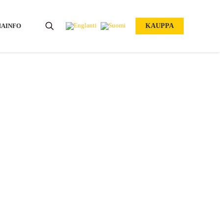
AINFO
KAUPPA
n muutos viime vuoteen
LKAISTU –