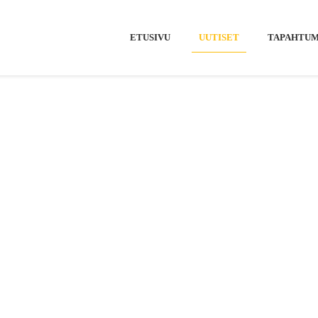
ETUSIVU
UUTISET
TAPAHTUM
ean Open
-
Väyläkartat on julkaistu – tämä on isoi
TAT ON JU