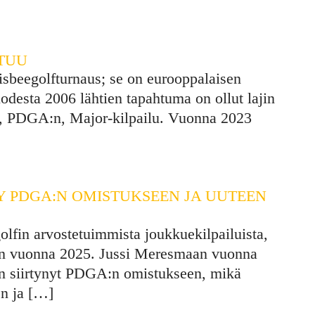
TUU
isbeegolfturnaus; se on eurooppalaisen
odesta 2006 lähtien tapahtuma on ollut lajin
ön, PDGA:n, Major-kilpailu. Vuonna 2023
YY PDGA:N OMISTUKSEEN JA UUTEEN
olfin arvostetuimmista joukkuekilpailuista,
n vuonna 2025. Jussi Meresmaan vuonna
n siirtynyt PDGA:n omistukseen, mikä
n ja
[…]