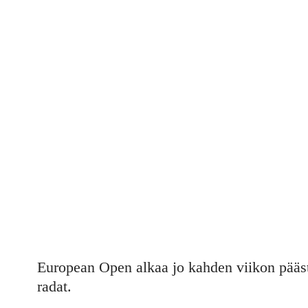
TÄMÄ ON 
European Open alkaa jo kahden viikon pääst
radat.