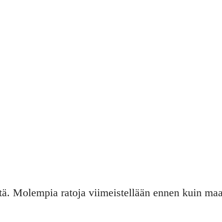
ISOIN MUU
VUOTEEN
ä. Molempia ratoja viimeistellään ennen kuin maa