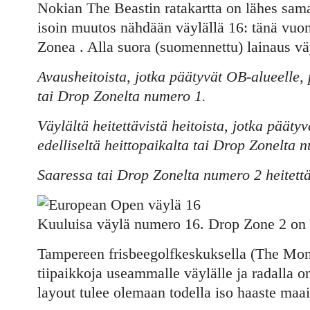
Nokian The Beastin ratakartta on lähes sam
isoin muutos nähdään väylällä 16: tänä vuon
Zonea . Alla suora (suomennettu) lainaus vä
Avausheitoista, jotka päätyvät OB-alueelle, 
tai Drop Zonelta numero 1.
Väylältä heitettävistä heitoista, jotka päät
edelliseltä heittopaikalta tai Drop Zonelta 
Saaressa tai Drop Zonelta numero 2 heitett
Kuuluisa väylä numero 16. Drop Zone 2 on n
Tampereen frisbeegolfkeskuksella (The Monst
tiipaikkoja useammalle väylälle ja radalla
layout tulee olemaan todella iso haaste maai