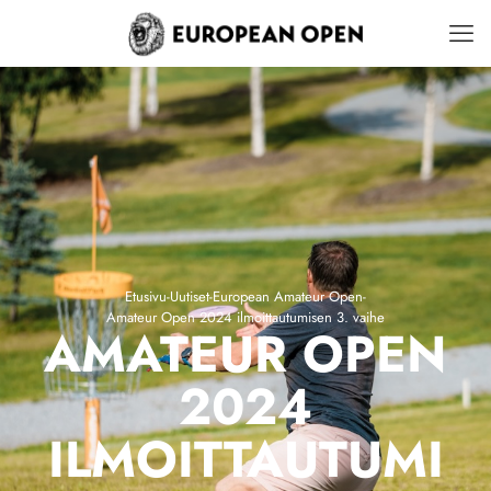
Etusivu
-
Uutiset
-
European Amateur Open
-
Amateur Open 2024 ilmoittautumisen 3. vaihe
AMATEUR OPEN
2024
ILMOITTAUTUMI