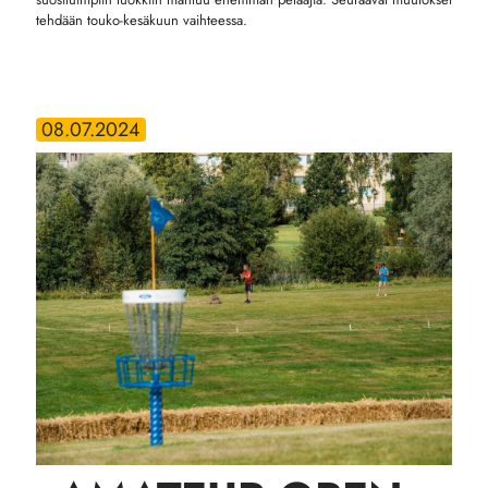
tehdään touko-kesäkuun vaihteessa.
08.07.2024