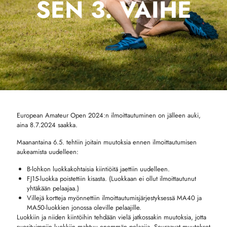
SEN 3. VAIHE
European Amateur Open 2024:n ilmoittautuminen on jälleen auki,
aina 8.7.2024 saakka.
Maanantaina 6.5. tehtiin joitain muutoksia ennen ilmoittautumisen
aukeamista uudelleen:
B-lohkon luokkakohtaisia kiintiöitä jaettiin uudelleen.
FJ15-luokka poistettiin kisasta. (Luokkaan ei ollut ilmoittautunut
yhtäkään pelaajaa.)
Villejä kortteja myönnettiin ilmoittautumisjärjestyksessä MA40 ja
MA50-luokkien jonossa oleville pelaajille.
Luokkiin ja niiden kiintöihin tehdään vielä jatkossakin muutoksia, jotta
suosituimpiin luokkiin mahtuu enemmän pelaajia. Seuraavat muutokset