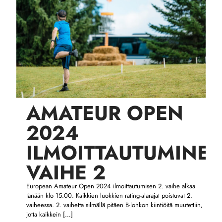
AMATEUR OPEN
2024
ILMOITTAUTUMINEN
VAIHE 2
European Amateur Open 2024 ilmoittautumisen 2. vaihe alkaa
tänään klo 15.00. Kaikkien luokkien rating-alarajat poistuvat 2.
vaiheessa. 2. vaihetta silmällä pitäen B-lohkon kiintiöitä muutettiin,
jotta kaikkein
[…]